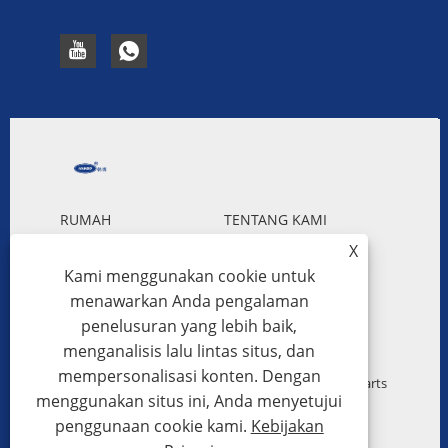
RUMAH
TENTANG KAMI
X
PRODUK
BERITA
Kami menggunakan cookie untuk
UNDUH
MENGIRIMKAN
menawarkan Anda pengalaman
PERMINTAAN
HUBUNGI KAMI
penelusuran yang lebih baik,
menganalisis lalu lintas situs, dan
mempersonalisasi konten. Dengan
Hak Cipta © 2023 Guangzhou Hanbo Automotive Parts
menggunakan situs ini, Anda menyetujui
Co., Ltd. - Radiator Plastik Aluminium Otomotif,
penggunaan cookie kami.
Kebijakan
Kondensor Otomotif, Blower Mobil - Semua Hak