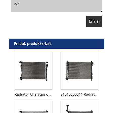
Produk-produk terkait
Radiator Changan CS75 1301010M01
S1010300311 Radiator Changan CS35