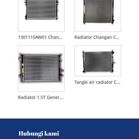
1301110AW01 Changan CS55 Radiator
Radiator Changan CX70 R103117-0700
Tangki air radiator Changan Automobile Changan Alsvin V7
Radiator 1.5T Generasi Kedua Changan CS55PLUS
Hubungi kami