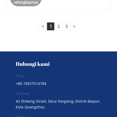
selengkapnya
<
1
2
3
>
Hubungi kami
Telp
+86-18927514784
Alamat
43 Shikeng Street, Desa Yongxing, Distrik Baiyun,
Kota Guangzhou