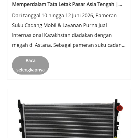
Memperdalam Tata Letak Pasar Asia Tengah |
Hanbo Berhasil Menghadiri Pameran Suku
Dari tanggal 10 hingga 12 Juni 2026, Pameran
Cadang Mobil Internasional Astana 2026
Suku Cadang Mobil & Layanan Purna Jual
Internasional Kazakhstan diadakan dengan
megah di Astana. Sebagai pameran suku cadang
mobil profesional terkemuka di Asia Tengah,
Baca
pameran ini mengumpulkan perusahaan suku
selengkapnya
cadang mobil global berkualitas tinggi dan
me......