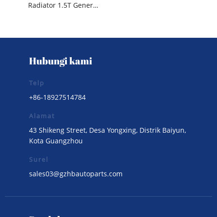
Radiator 1.5T Generasi Kedua Changan CS55PLUS
Hubungi kami
Telp
+86-18927514784
Alamat
43 Shikeng Street, Desa Yongxing, Distrik Baiyun,
Kota Guangzhou
Surel
sales03@gzhbautoparts.com