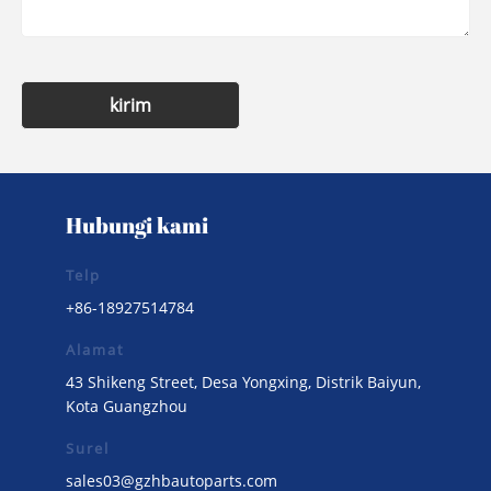
kirim
Hubungi kami
Telp
+86-18927514784
Alamat
43 Shikeng Street, Desa Yongxing, Distrik Baiyun,
Kota Guangzhou
Surel
sales03@gzhbautoparts.com