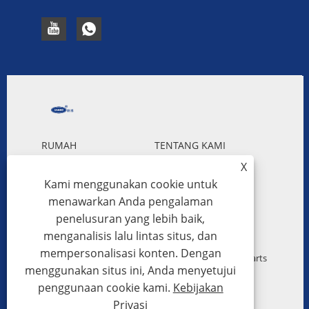
RUMAH
TENTANG KAMI
X
PRODUK
BERITA
Kami menggunakan cookie untuk
UNDUH
MENGIRIMKAN
menawarkan Anda pengalaman
PERMINTAAN
HUBUNGI KAMI
penelusuran yang lebih baik,
menganalisis lalu lintas situs, dan
mempersonalisasi konten. Dengan
Hak Cipta © 2023 Guangzhou Hanbo Automotive Parts
menggunakan situs ini, Anda menyetujui
Co., Ltd. - Radiator Plastik Aluminium Otomotif,
penggunaan cookie kami.
Kebijakan
Kondensor Otomotif, Blower Mobil - Semua Hak
Privasi