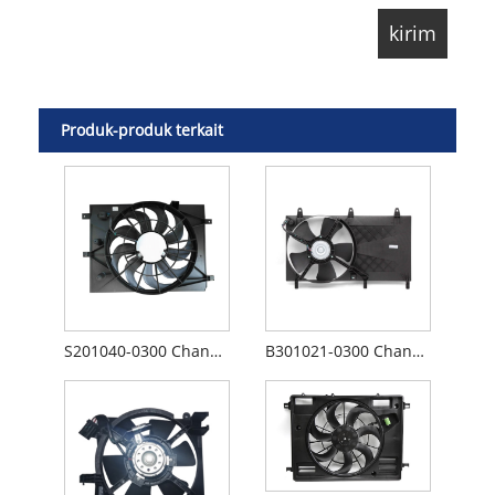
Produk-produk terkait
S201040-0300 Changan CS55 Kipas Pendingin Kipas Radiator
B301021-0300 Changan CX20 Kipas Pendingin Kipas Radiator