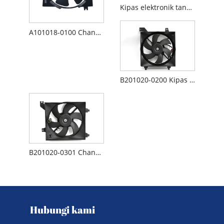
Kipas elektronik tangki radiator Changan UNI-T S202F280104-0500
A101018-0100 Changan Benben MINI Kipas Pendingin Kipas Radiator
B201020-0200 Kipas Elektronik Tangki Rakitan Kipas Radiator Changan Alsvin
B201020-0301 Changan Alsvin Radiator Fan Rakitan Kipas Elektronik AC
Hubungi kami