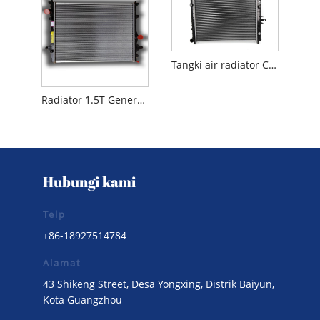
Tangki air radiator Changan Automobile Changan Alsvin V7
Radiator 1.5T Generasi Kedua Changan CS55PLUS
Hubungi kami
Telp
+86-18927514784
Alamat
43 Shikeng Street, Desa Yongxing, Distrik Baiyun,
Kota Guangzhou